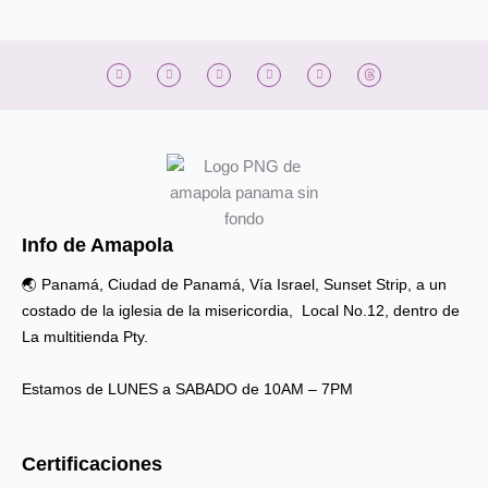
I
F
T
T
Y
n
a
i
w
o
s
c
k
i
u
t
e
t
t
t
a
b
o
t
u
g
o
k
e
b
r
o
r
e
a
k
m
Info de Amapola
🌏 Panamá, Ciudad de Panamá, Vía Israel, Sunset Strip, a un
costado de la iglesia de la misericordia, Local No.12, dentro de
La multitienda Pty.
Estamos de LUNES a SABADO de 10AM – 7PM
Certificaciones